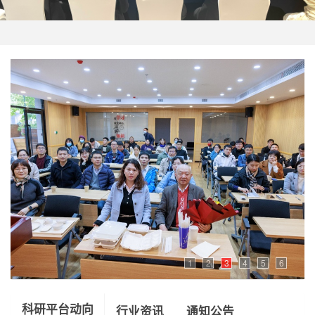
1
2
3
4
5
6
科研平台动向
行业资讯
通知公告